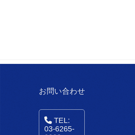
連絡先
＜第一事業本部＞
℡ 03-6265-3701 市川・池田・柳浦・伊藤
mail : d.advisor@asono.jp
お問い合わせ
TEL:
03-6265-